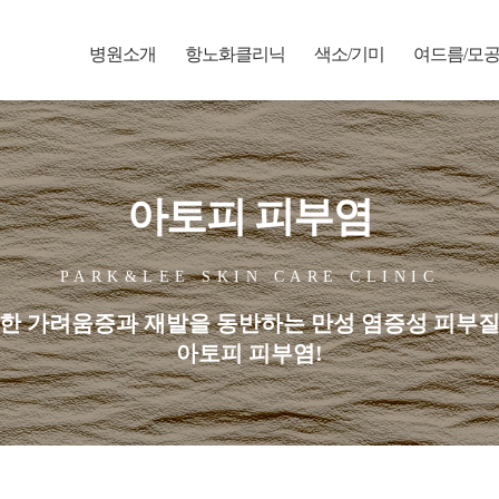
병원소개
항노화클리닉
색소/기미
여드름/모
아토피 피부염
PARK&LEE SKIN CARE CLINIC
한 가려움증과 재발을 동반하는 만성 염증성 피부
아토피 피부염!