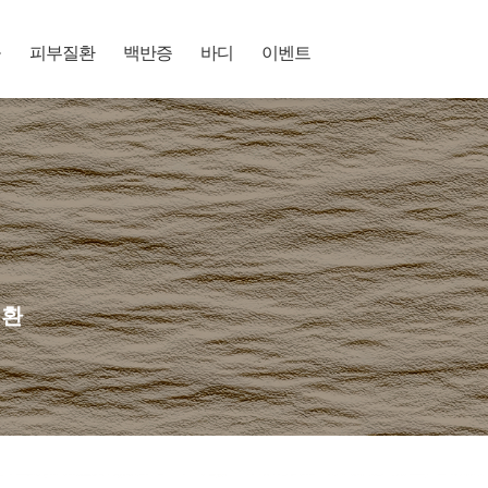
공
피부질환
백반증
바디
이벤트
질환