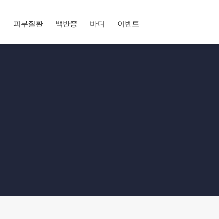
공
피부질환
백반증
바디
이벤트