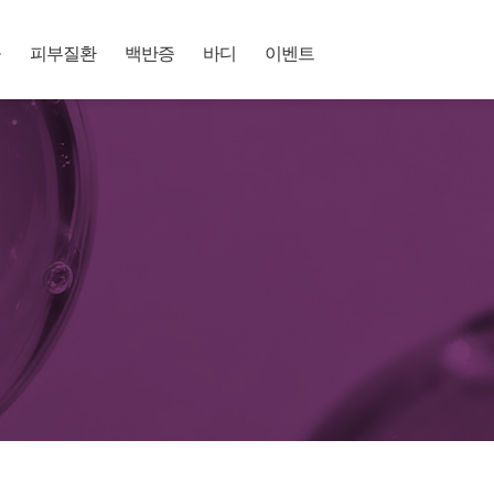
공
피부질환
백반증
바디
이벤트