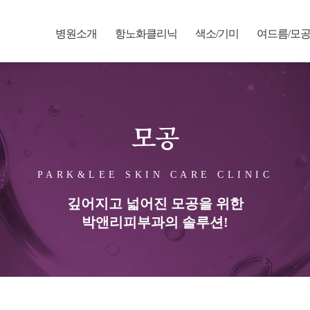
병원소개
항노화클리닉
색소/기미
여드름/모
모공
PARK&LEE SKIN CARE CLINIC
깊어지고 넓어진 모공을 위한
박앤리피부과의 솔루션!